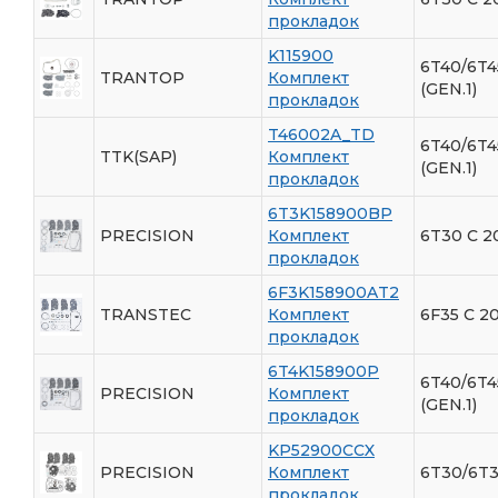
прокладок
K115900
6T40/6T4
TRANTOP
Комплект
(GEN.1)
прокладок
T46002A_TD
6T40/6T4
TTK(SAP)
Комплект
(GEN.1)
прокладок
6T3K158900BP
PRECISION
Комплект
6T30 С 2
прокладок
6F3K158900AT2
TRANSTEC
Комплект
6F35 С 20
прокладок
6T4K158900P
6T40/6T4
PRECISION
Комплект
(GEN.1)
прокладок
KP52900CCX
PRECISION
Комплект
6T30/6T3
прокладок