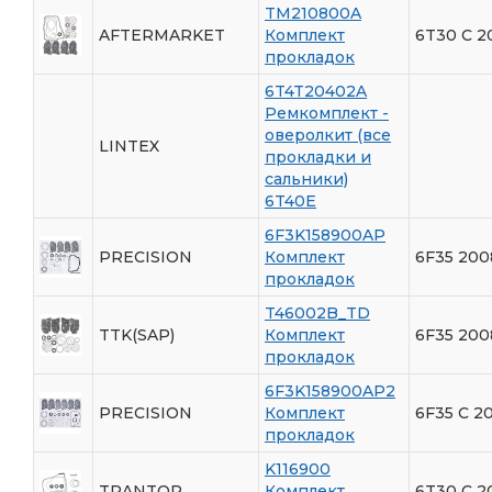
TM210800A
AFTERMARKET
Комплект
6T30 С 2
прокладок
6T4T20402A
Ремкомплект -
оверолкит (все
LINTEX
прокладки и
сальники)
6T40E
6F3K158900AP
PRECISION
Комплект
6F35 200
прокладок
T46002B_TD
TTK(SAP)
Комплект
6F35 200
прокладок
6F3K158900AP2
PRECISION
Комплект
6F35 С 20
прокладок
K116900
TRANTOP
Комплект
6T30 С 2