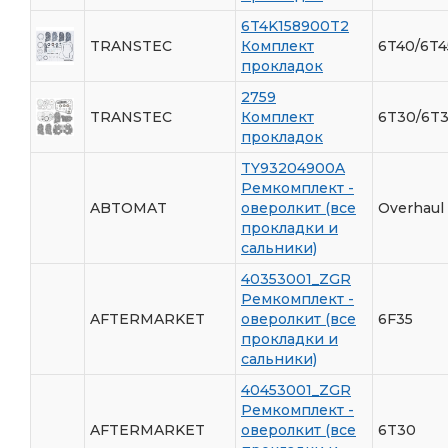
6T4K158900T2
TRANSTEC
Комплект
6T40/6T4
прокладок
2759
TRANSTEC
Комплект
6T30/6T3
прокладок
TY93204900A
Ремкомплект -
ABTOMAT
оверолкит (все
Overhaul 
прокладки и
сальники)
40353001_ZGR
Ремкомплект -
AFTERMARKET
оверолкит (все
6F35
прокладки и
сальники)
40453001_ZGR
Ремкомплект -
AFTERMARKET
оверолкит (все
6T30