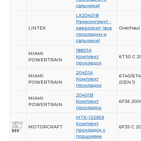
сальники)
LX20401B
Ремкомплект -
LINTEX
оверолкит (все
Overhaul 
прокладки и
сальники)
18801A
MIAMI
Комплект
6T30 С 2
POWERTRAIN
прокладок
20401A
MIAMI
6T40/6T4
Комплект
POWERTRAIN
(GEN.1)
прокладок
20401B
MIAMI
Комплект
6F35 200
POWERTRAIN
прокладок
MTK-132959
Комплект
MOTORCRAFT
6F35 С 20
прокладок с
поршнями