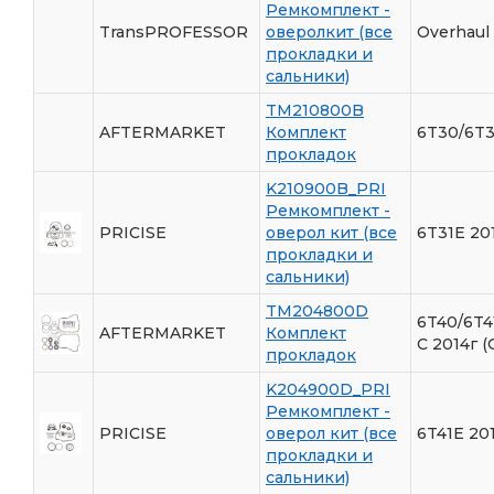
Ремкомплект -
TransPROFESSOR
оверолкит (все
Overhaul 
прокладки и
сальники)
TM210800B
AFTERMARKET
Комплект
6T30/6T3
прокладок
K210900B_PRI
Ремкомплект -
PRICISE
оверол кит (все
6T31E 20
прокладки и
сальники)
TM204800D
6T40/6T4
AFTERMARKET
Комплект
C 2014г (
прокладок
K204900D_PRI
Ремкомплект -
PRICISE
оверол кит (все
6T41E 20
прокладки и
сальники)