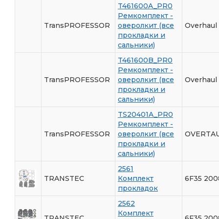
T461600A_PR0
Ремкомплект -
TransPROFESSOR
оверолкит (все
Overhaul 
прокладки и
сальники)
T461600B_PR0
Ремкомплект -
TransPROFESSOR
оверолкит (все
Overhaul 
прокладки и
сальники)
TS20401A_PR0
Ремкомплект -
TransPROFESSOR
оверолкит (все
OVERTAU
прокладки и
сальники)
2561
TRANSTEC
Комплект
6F35 200
прокладок
2562
Комплект
TRANSTEC
6F35 200