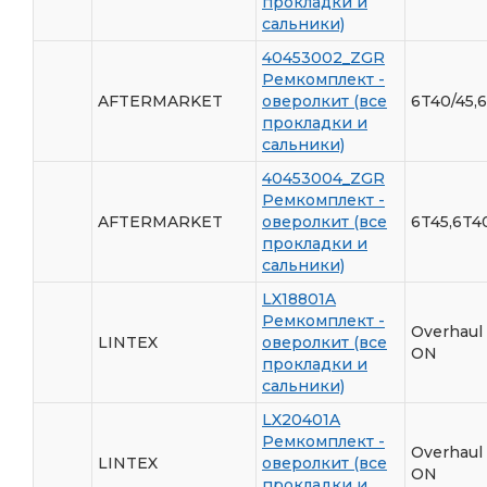
прокладки и
сальники)
40453002_ZGR
Ремкомплект -
AFTERMARKET
оверолкит (все
6T40/45,
прокладки и
сальники)
40453004_ZGR
Ремкомплект -
AFTERMARKET
оверолкит (все
6T45,6T4
прокладки и
сальники)
LX18801A
Ремкомплект -
Overhaul
LINTEX
оверолкит (все
ON
прокладки и
сальники)
LX20401A
Ремкомплект -
Overhaul 
LINTEX
оверолкит (все
ON
прокладки и