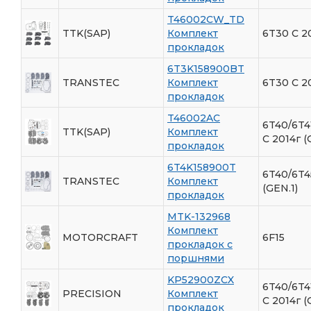
T46002CW_TD
TTK(SAP)
Комплект
6T30 С 2
прокладок
6T3K158900BT
TRANSTEC
Комплект
6T30 С 2
прокладок
T46002AC
6T40/6T4
TTK(SAP)
Комплект
C 2014г (
прокладок
6T4K158900T
6T40/6T4
TRANSTEC
Комплект
(GEN.1)
прокладок
MTK-132968
Комплект
MOTORCRAFT
6F15
прокладок с
поршнями
KP52900ZCX
6T40/6T4
PRECISION
Комплект
C 2014г (
прокладок