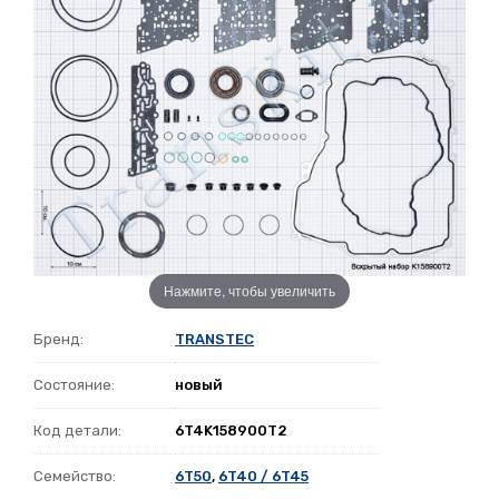
Нажмите, чтобы увеличить
Бренд:
TRANSTEC
Состояние:
новый
Код детали:
6T4K158900T2
Семейство:
6T50
,
6T40 / 6T45