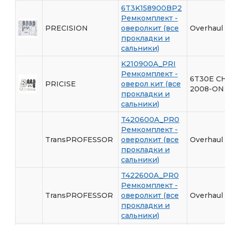
6T3K158900BP2
Ремкомплект -
PRECISION
оверолкит (все
Overhaul 
прокладки и
сальники)
K210900A_PRI
Ремкомплект -
6T30E C
PRICISE
оверол кит (все
2008-ON
прокладки и
сальники)
T420600A_PR0
Ремкомплект -
TransPROFESSOR
оверолкит (все
Overhaul
прокладки и
сальники)
T422600A_PR0
Ремкомплект -
TransPROFESSOR
оверолкит (все
Overhaul
прокладки и
сальники)