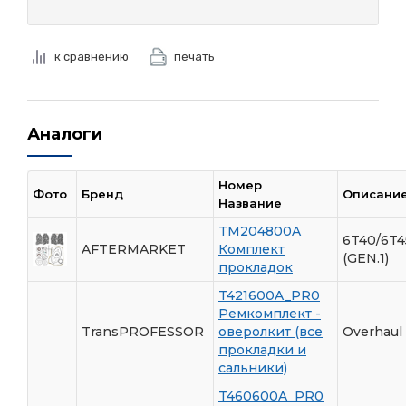
к сравнению
печать
Аналоги
Номер
Фото
Бренд
Описани
Название
TM204800A
6T40/6T4
AFTERMARKET
Комплект
(GEN.1)
прокладок
T421600A_PR0
Ремкомплект -
TransPROFESSOR
оверолкит (все
Overhaul 
прокладки и
сальники)
T460600A_PR0