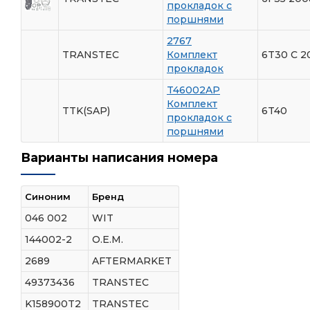
прокладок с
поршнями
2767
TRANSTEC
Комплект
6T30 С 20
прокладок
T46002AP
Комплект
TTK(SAP)
6T40
прокладок с
поршнями
Варианты написания номера
Синоним
Бренд
046 002
WIT
144002-2
O.E.M.
2689
AFTERMARKET
49373436
TRANSTEC
K158900T2
TRANSTEC