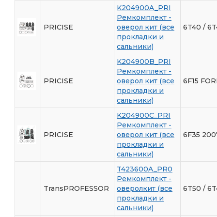
K204900A_PRI
Ремкомплект -
PRICISE
оверол кит (все
6T40 / 6
прокладки и
сальники)
K204900B_PRI
Ремкомплект -
PRICISE
оверол кит (все
6F15 FO
прокладки и
сальники)
K204900C_PRI
Ремкомплект -
PRICISE
оверол кит (все
6F35 200
прокладки и
сальники)
T423600A_PR0
Ремкомплект -
TransPROFESSOR
оверолкит (все
6T50 / 6T
прокладки и
сальники)