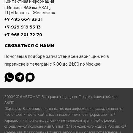
Контактная информация
г.Москва, 86й км. МКАД,
ТЦ «Планета-Железяка»
+7 495 664 33 31
+7 929 919 53 13
+7 965 201 72 70
СВЯЗАТЬСЯ С НАМИ
Помогаем в подборе запчастей всем звонящим, но в
переписке в телеграм с 9:00 до 21:00 по Москве
2000-2026 АВТОМАТ. Все права защищены. Продажа запчастей для
АКПП.
Обращаем Ваше внимание на то, что вся информация, размещенная на
настоящем интернет-сайте, носит исключительно информационный
характер и ни при каких условиях не являются публичной офертой,
определяемой положениями Статьи 437 Гражданского кодекса Российской
Федерации. Для получения точной информации о стоимости товаров и