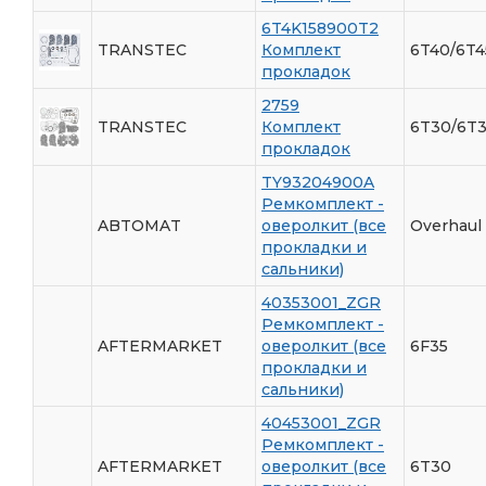
6T4K158900T2
TRANSTEC
Комплект
6T40/6T4
прокладок
2759
TRANSTEC
Комплект
6T30/6T3
прокладок
TY93204900A
Ремкомплект -
ABTOMAT
оверолкит (все
Overhaul 
прокладки и
сальники)
40353001_ZGR
Ремкомплект -
AFTERMARKET
оверолкит (все
6F35
прокладки и
сальники)
40453001_ZGR
Ремкомплект -
AFTERMARKET
оверолкит (все
6T30