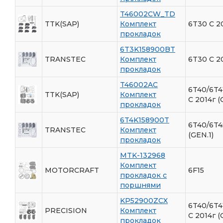
T46002CW_TD
TTK(SAP)
Комплект
6T30 С 2
прокладок
6T3K158900BT
TRANSTEC
Комплект
6T30 С 2
прокладок
T46002AC
6T40/6T4
TTK(SAP)
Комплект
C 2014г (
прокладок
6T4K158900T
6T40/6T4
TRANSTEC
Комплект
(GEN.1)
прокладок
MTK-132968
Комплект
MOTORCRAFT
6F15
прокладок с
поршнями
KP52900ZCX
6T40/6T4
PRECISION
Комплект
C 2014г (
прокладок