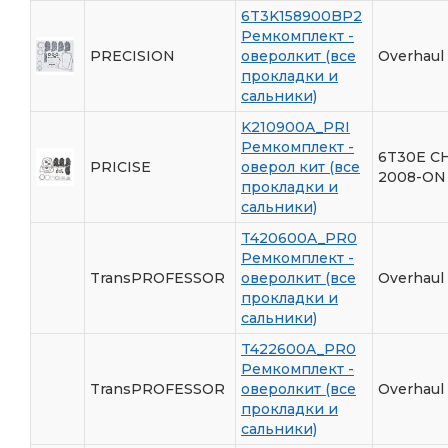
6T3K158900BP2
Ремкомплект -
PRECISION
оверолкит (все
Overhaul 
прокладки и
сальники)
K210900A_PRI
Ремкомплект -
6T30E C
PRICISE
оверол кит (все
2008-ON
прокладки и
сальники)
T420600A_PR0
Ремкомплект -
TransPROFESSOR
оверолкит (все
Overhaul
прокладки и
сальники)
T422600A_PR0
Ремкомплект -
TransPROFESSOR
оверолкит (все
Overhaul
прокладки и
сальники)