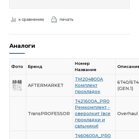
к сравнению
печать
Аналоги
Номер
Фото
Бренд
Описани
Название
TM204800A
6T40/6T4
AFTERMARKET
Комплект
(GEN.1)
прокладок
T421600A_PR0
Ремкомплект -
TransPROFESSOR
оверолкит (все
Overhaul 
прокладки и
сальники)
T460600A_PR0