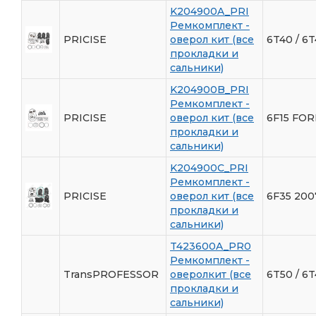
K204900A_PRI
Ремкомплект -
PRICISE
оверол кит (все
6T40 / 6
прокладки и
сальники)
K204900B_PRI
Ремкомплект -
PRICISE
оверол кит (все
6F15 FO
прокладки и
сальники)
K204900C_PRI
Ремкомплект -
PRICISE
оверол кит (все
6F35 200
прокладки и
сальники)
T423600A_PR0
Ремкомплект -
TransPROFESSOR
оверолкит (все
6T50 / 6T
прокладки и
сальники)