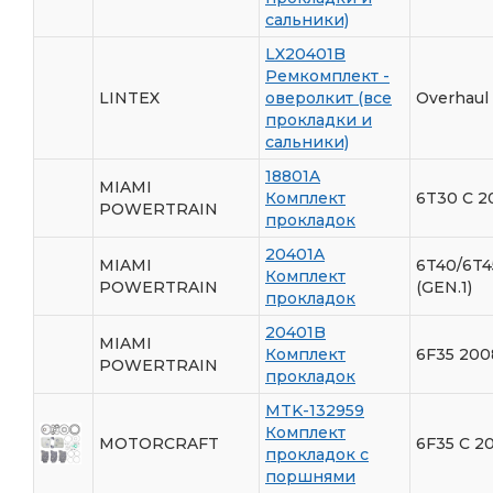
сальники)
LX20401B
Ремкомплект -
LINTEX
оверолкит (все
Overhaul 
прокладки и
сальники)
18801A
MIAMI
Комплект
6T30 С 2
POWERTRAIN
прокладок
20401A
MIAMI
6T40/6T4
Комплект
POWERTRAIN
(GEN.1)
прокладок
20401B
MIAMI
Комплект
6F35 200
POWERTRAIN
прокладок
MTK-132959
Комплект
MOTORCRAFT
6F35 С 20
прокладок с
поршнями