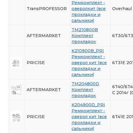
Ремкомплект -
TransPROFESSOR
оверолкит (все
Overhaul 
прокладки и
сальники)
TM210800B
AFTERMARKET
Комплект
6T30/6T3
прокладок
K210900B_PRI
Ремкомплект -
PRICISE
оверол кит (все
6T31E 20
прокладки и
сальники)
TM204800D
6T40/6T4
AFTERMARKET
Комплект
C 2014г (
прокладок
K204900D_PRI
Ремкомплект -
PRICISE
оверол кит (все
6T41E 20
прокладки и
сальники)