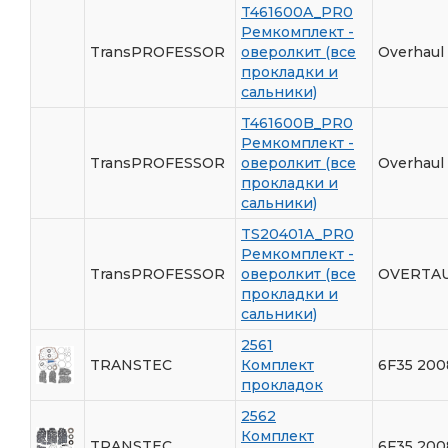
T461600A_PR0
Ремкомплект -
TransPROFESSOR
оверолкит (все
Overhaul 
прокладки и
сальники)
T461600B_PR0
Ремкомплект -
TransPROFESSOR
оверолкит (все
Overhaul 
прокладки и
сальники)
TS20401A_PR0
Ремкомплект -
TransPROFESSOR
оверолкит (все
OVERTAU
прокладки и
сальники)
2561
TRANSTEC
Комплект
6F35 200
прокладок
2562
Комплект
TRANSTEC
6F35 200