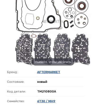
Нажмите, чтобы увеличить
Бренд:
AFTERMARKET
Состояние:
новый
Код детали:
TM210800A
Семейство:
6T30 / MH9