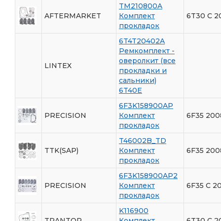
TM210800A
AFTERMARKET
Комплект
6T30 С 2
прокладок
6T4T20402A
Ремкомплект -
оверолкит (все
LINTEX
прокладки и
сальники)
6T40E
6F3K158900AP
PRECISION
Комплект
6F35 200
прокладок
T46002B_TD
TTK(SAP)
Комплект
6F35 200
прокладок
6F3K158900AP2
PRECISION
Комплект
6F35 С 20
прокладок
K116900
TRANTOP
Комплект
6T30 С 2