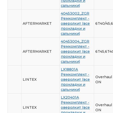
прокладки и
сальники)
40453002_ZGR
Ремкомплект -
AFTERMARKET
оверолкит (все
6T40/45,
прокладки и
сальники)
40453004_ZGR
Ремкомплект -
AFTERMARKET
оверолкит (все
6T45,6T4
прокладки и
сальники)
LX18801A
Ремкомплект -
Overhaul
LINTEX
оверолкит (все
ON
прокладки и
сальники)
LX20401A
Ремкомплект -
Overhaul 
LINTEX
оверолкит (все
ON
прокладки и