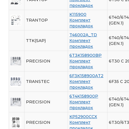
прокладок
K115900
6T40/6T4
TRANTOP
Комплект
(GEN.1)
прокладок
T46002A_TD
6T40/6T4
TTK(SAP)
Комплект
(GEN.1)
прокладок
6T3K158900BP
PRECISION
Комплект
6T30 С 2
прокладок
6F3K158900AT2
TRANSTEC
Комплект
6F35 С 20
прокладок
6T4K158900P
6T40/6T4
PRECISION
Комплект
(GEN.1)
прокладок
KP52900CCX
PRECISION
Комплект
6T30/6T3
прокладок