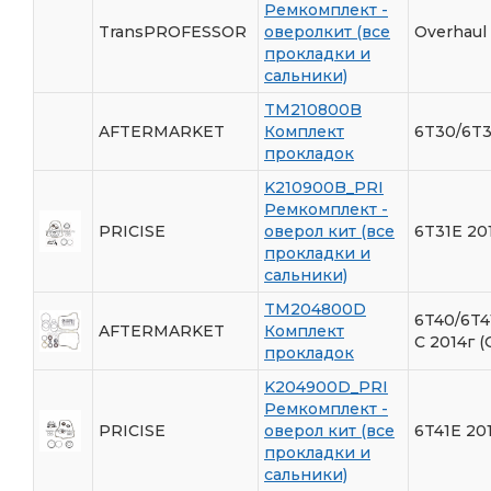
Ремкомплект -
TransPROFESSOR
оверолкит (все
Overhaul 
прокладки и
сальники)
TM210800B
AFTERMARKET
Комплект
6T30/6T3
прокладок
K210900B_PRI
Ремкомплект -
PRICISE
оверол кит (все
6T31E 20
прокладки и
сальники)
TM204800D
6T40/6T4
AFTERMARKET
Комплект
C 2014г (
прокладок
K204900D_PRI
Ремкомплект -
PRICISE
оверол кит (все
6T41E 20
прокладки и
сальники)