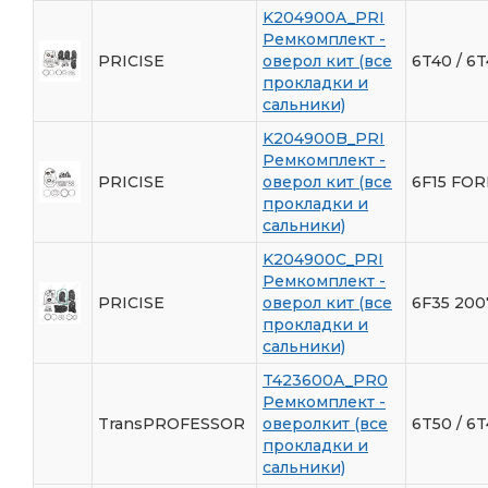
K204900A_PRI
Ремкомплект -
PRICISE
оверол кит (все
6T40 / 6
прокладки и
сальники)
K204900B_PRI
Ремкомплект -
PRICISE
оверол кит (все
6F15 FO
прокладки и
сальники)
K204900C_PRI
Ремкомплект -
PRICISE
оверол кит (все
6F35 200
прокладки и
сальники)
T423600A_PR0
Ремкомплект -
TransPROFESSOR
оверолкит (все
6T50 / 6T
прокладки и
сальники)