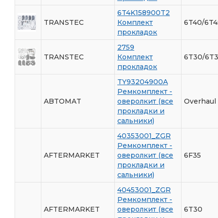
6T4K158900T2
TRANSTEC
Комплект
6T40/6T4
прокладок
2759
TRANSTEC
Комплект
6T30/6T3
прокладок
TY93204900A
Ремкомплект -
ABTOMAT
оверолкит (все
Overhaul 
прокладки и
сальники)
40353001_ZGR
Ремкомплект -
AFTERMARKET
оверолкит (все
6F35
прокладки и
сальники)
40453001_ZGR
Ремкомплект -
AFTERMARKET
оверолкит (все
6T30