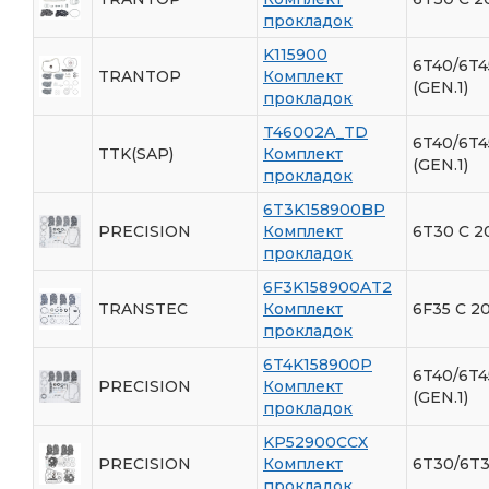
прокладок
K115900
6T40/6T4
TRANTOP
Комплект
(GEN.1)
прокладок
T46002A_TD
6T40/6T4
TTK(SAP)
Комплект
(GEN.1)
прокладок
6T3K158900BP
PRECISION
Комплект
6T30 С 2
прокладок
6F3K158900AT2
TRANSTEC
Комплект
6F35 С 20
прокладок
6T4K158900P
6T40/6T4
PRECISION
Комплект
(GEN.1)
прокладок
KP52900CCX
PRECISION
Комплект
6T30/6T3
прокладок