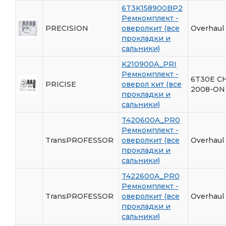
6T3K158900BP2
Ремкомплект -
PRECISION
оверолкит (все
Overhaul 
прокладки и
сальники)
K210900A_PRI
Ремкомплект -
6T30E C
PRICISE
оверол кит (все
2008-ON
прокладки и
сальники)
T420600A_PR0
Ремкомплект -
TransPROFESSOR
оверолкит (все
Overhaul
прокладки и
сальники)
T422600A_PR0
Ремкомплект -
TransPROFESSOR
оверолкит (все
Overhaul
прокладки и
сальники)