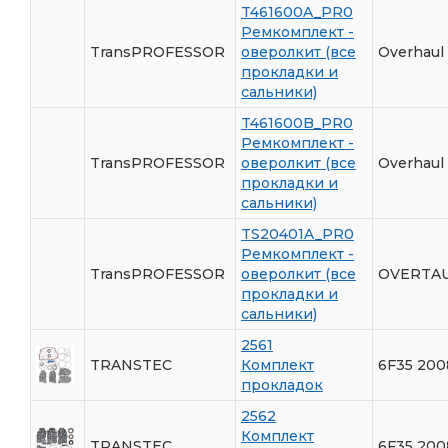
T461600A_PR0
Ремкомплект -
TransPROFESSOR
оверолкит (все
Overhaul 
прокладки и
сальники)
T461600B_PR0
Ремкомплект -
TransPROFESSOR
оверолкит (все
Overhaul 
прокладки и
сальники)
TS20401A_PR0
Ремкомплект -
TransPROFESSOR
оверолкит (все
OVERTAU
прокладки и
сальники)
2561
TRANSTEC
Комплект
6F35 200
прокладок
2562
Комплект
TRANSTEC
6F35 200