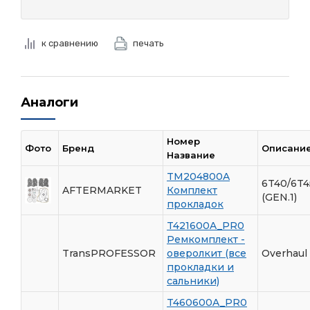
к сравнению
печать
Аналоги
Номер
Фото
Бренд
Описани
Название
TM204800A
6T40/6T4
AFTERMARKET
Комплект
(GEN.1)
прокладок
T421600A_PR0
Ремкомплект -
TransPROFESSOR
оверолкит (все
Overhaul 
прокладки и
сальники)
T460600A_PR0