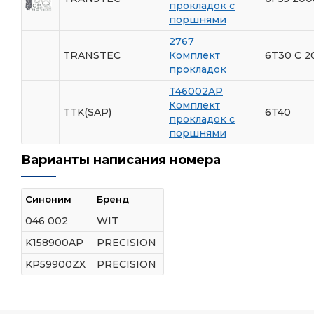
прокладок с
поршнями
2767
TRANSTEC
Комплект
6T30 С 20
прокладок
T46002AP
Комплект
TTK(SAP)
6T40
прокладок с
поршнями
Варианты написания номера
Синоним
Бренд
046 002
WIT
K158900AP
PRECISION
KP59900ZX
PRECISION