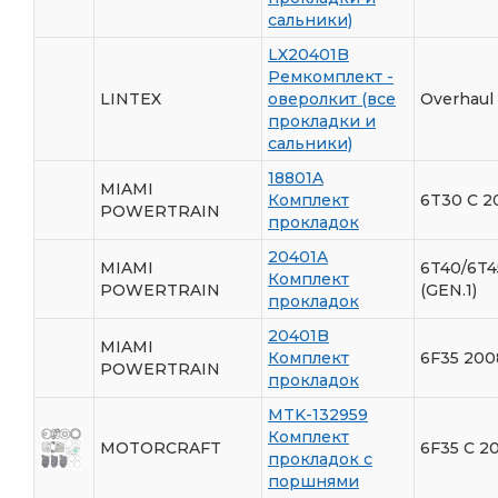
сальники)
LX20401B
Ремкомплект -
LINTEX
оверолкит (все
Overhaul 
прокладки и
сальники)
18801A
MIAMI
Комплект
6T30 С 2
POWERTRAIN
прокладок
20401A
MIAMI
6T40/6T4
Комплект
POWERTRAIN
(GEN.1)
прокладок
20401B
MIAMI
Комплект
6F35 200
POWERTRAIN
прокладок
MTK-132959
Комплект
MOTORCRAFT
6F35 С 20
прокладок с
поршнями