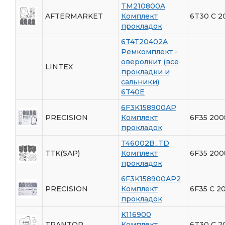
TM210800A
AFTERMARKET
Комплект
6T30 С 2
прокладок
6T4T20402A
Ремкомплект -
оверолкит (все
LINTEX
прокладки и
сальники)
6T40E
6F3K158900AP
PRECISION
Комплект
6F35 200
прокладок
T46002B_TD
TTK(SAP)
Комплект
6F35 200
прокладок
6F3K158900AP2
PRECISION
Комплект
6F35 С 20
прокладок
K116900
TRANTOP
Комплект
6T30 С 2