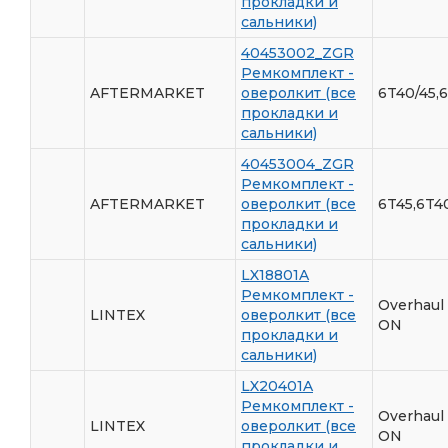
прокладки и
сальники)
40453002_ZGR
Ремкомплект -
AFTERMARKET
оверолкит (все
6T40/45,
прокладки и
сальники)
40453004_ZGR
Ремкомплект -
AFTERMARKET
оверолкит (все
6T45,6T4
прокладки и
сальники)
LX18801A
Ремкомплект -
Overhaul
LINTEX
оверолкит (все
ON
прокладки и
сальники)
LX20401A
Ремкомплект -
Overhaul 
LINTEX
оверолкит (все
ON
прокладки и