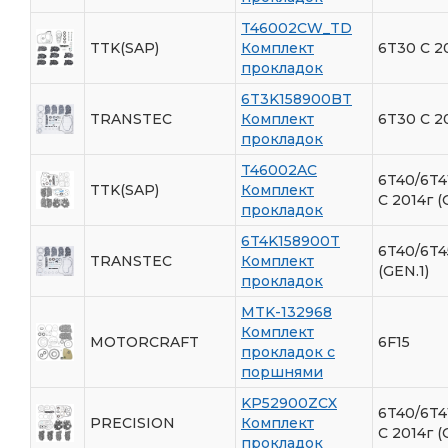
T46002CW_TD
TTK(SAP)
Комплект
6T30 С 2
прокладок
6T3K158900BT
TRANSTEC
Комплект
6T30 С 2
прокладок
T46002AC
6T40/6T4
TTK(SAP)
Комплект
C 2014г (
прокладок
6T4K158900T
6T40/6T4
TRANSTEC
Комплект
(GEN.1)
прокладок
MTK-132968
Комплект
MOTORCRAFT
6F15
прокладок с
поршнями
KP52900ZCX
6T40/6T4
PRECISION
Комплект
C 2014г (
прокладок