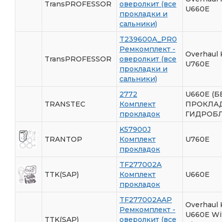
TransPROFESSOR
оверолкит (все
U660E
прокладки и
сальники)
T239600A_PR0
Ремкомплект -
Overhaul 
TransPROFESSOR
оверолкит (все
U760E
прокладки и
сальники)
2772
U660E (Б
TRANSTEC
Комплект
ПРОКЛА
прокладок
ГИДРОБЛ
K57900J
TRANTOP
Комплект
U760E
прокладок
TF277002A
TTK(SAP)
Комплект
U660E
прокладок
TF277002AAP
Overhaul 
Ремкомплект -
U660E Wi
TTK(SAP)
оверолкит (все