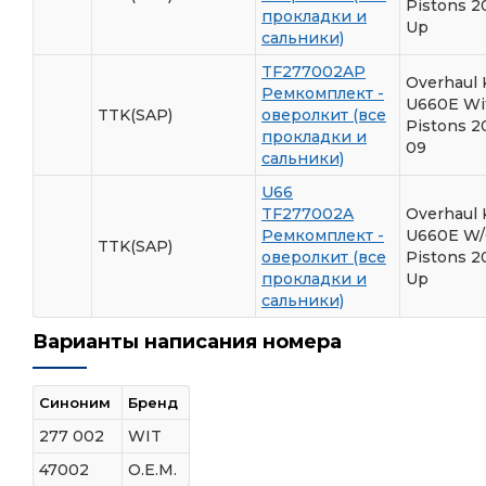
Pistons 2
прокладки и
Up
сальники)
TF277002AP
Overhaul 
Ремкомплект -
U660E Wi
TTK(SAP)
оверолкит (все
Pistons 2
прокладки и
09
сальники)
U66
TF277002A
Overhaul 
Ремкомплект -
U660E W/
TTK(SAP)
оверолкит (все
Pistons 2
прокладки и
Up
сальники)
Варианты написания номера
Синоним
Бренд
277 002
WIT
47002
O.E.M.