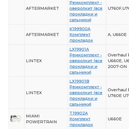
Ремкомплект -
AFTERMARKET
оверолкит (все
U760F,U7
прокладки и
сальники)
K199900A
AFTERMARKET
Комплект
A, U660E
прокладок
LX19901A
Ремкомплект -
Overhaul 
LINTEX
оверолкит (все
U660E, U
прокладки и
2007-ON
сальники)
LX19901B
Ремкомплект -
Overhaul 
LINTEX
оверолкит (все
U760E U7
прокладки и
сальники)
T19902A
MIAMI
Комплект
U660E
POWERTRAIN
прокладок