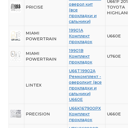
U661F 201
оверол кит
PRICISE
TOYOTA
(все
HIGHLAN
прокладки и
сальники)
19901A
MIAMI
Комплект
U660E
POWERTRAIN
прокладок
19901B
MIAMI
Комплект
U760E
POWERTRAIN
прокладок
U66T19902A
Ремкомплект -
оверолкит (все
LINTEX
прокладки и
сальники)
U660E
U66K167900PX
PRECISION
Комплект
U660E
прокладок