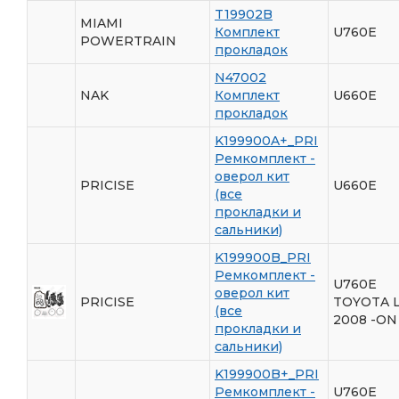
T19902B
MIAMI
Комплект
U760E
POWERTRAIN
прокладок
N47002
NAK
Комплект
U660E
прокладок
K199900A+_PRI
Ремкомплект -
оверол кит
PRICISE
U660E
(все
прокладки и
сальники)
K199900B_PRI
Ремкомплект -
U760E
оверол кит
PRICISE
TOYOTA 
(все
2008 -ON
прокладки и
сальники)
K199900B+_PRI
Ремкомплект -
U760E