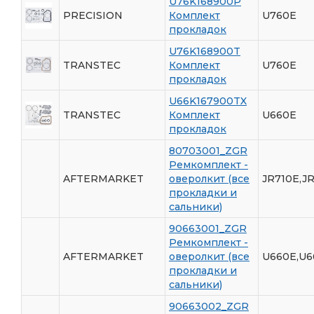
U76K168900P
PRECISION
Комплект
U760E
прокладок
U76K168900T
TRANSTEC
Комплект
U760E
прокладок
U66K167900TX
TRANSTEC
Комплект
U660E
прокладок
80703001_ZGR
Ремкомплект -
AFTERMARKET
оверолкит (все
JR710E,JR
прокладки и
сальники)
90663001_ZGR
Ремкомплект -
AFTERMARKET
оверолкит (все
U660E,U6
прокладки и
сальники)
90663002_ZGR