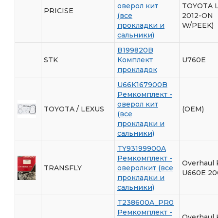
оверол кит
TOYOTA 
PRICISE
(все
2012-ON
прокладки и
W/PEEK)
сальники)
B199820B
STK
Комплект
U760E
прокладок
U66K167900B
Ремкомплект -
оверол кит
TOYOTA / LEXUS
(OEM)
(все
прокладки и
сальники)
TY93199900A
Ремкомплект -
Overhaul k
TRANSFLY
оверолкит (все
U660E 20
прокладки и
сальники)
T238600A_PR0
Ремкомплект -
Overhaul 