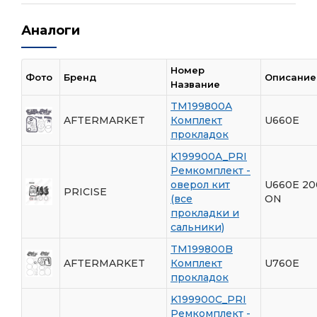
Аналоги
Номер
Фото
Бренд
Описание
Название
TM199800A
AFTERMARKET
Комплект
U660E
прокладок
K199900A_PRI
Ремкомплект -
оверол кит
U660E 20
PRICISE
(все
ON
прокладки и
сальники)
TM199800B
AFTERMARKET
Комплект
U760E
прокладок
K199900C_PRI
Ремкомплект -