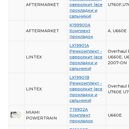
AFTERMARKET
оверолкит (все
U760F,U7
прокладки и
сальники)
K199900A
AFTERMARKET
Комплект
A, U660E
прокладок
LX19901A
Ремкомплект -
Overhaul 
LINTEX
оверолкит (все
U660E, U
прокладки и
2007-ON
сальники)
LX19901B
Ремкомплект -
Overhaul 
LINTEX
оверолкит (все
U760E U7
прокладки и
сальники)
T19902A
MIAMI
Комплект
U660E
POWERTRAIN
прокладок