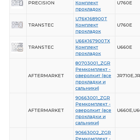
PRECISION
Комплект
U760E
прокладок
U76K168900T
TRANSTEC
Комплект
U760E
прокладок
U66K167900TX
TRANSTEC
Комплект
U660E
прокладок
80703001_ZGR
Ремкомплект -
AFTERMARKET
оверолкит (все
JR710E,JR
прокладки и
сальники)
90663001_ZGR
Ремкомплект -
AFTERMARKET
оверолкит (все
U660E,U6
прокладки и
сальники)
90663002_ZGR
Ремкомплект -