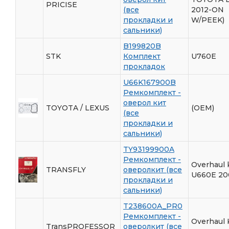
PRICISE
(все
2012-ON
прокладки и
W/PEEK)
сальники)
B199820B
STK
Комплект
U760E
прокладок
U66K167900B
Ремкомплект -
оверол кит
TOYOTA / LEXUS
(OEM)
(все
прокладки и
сальники)
TY93199900A
Ремкомплект -
Overhaul k
TRANSFLY
оверолкит (все
U660E 20
прокладки и
сальники)
T238600A_PR0
Ремкомплект -
Overhaul 
TransPROFESSOR
оверолкит (все