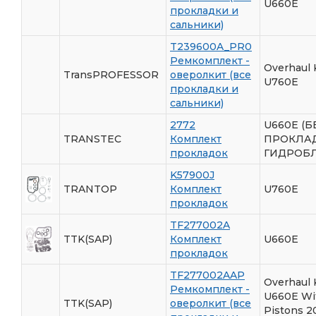
U660E
прокладки и
сальники)
T239600A_PR0
Ремкомплект -
Overhaul 
TransPROFESSOR
оверолкит (все
U760E
прокладки и
сальники)
2772
U660E (Б
TRANSTEC
Комплект
ПРОКЛА
прокладок
ГИДРОБЛ
K57900J
TRANTOP
Комплект
U760E
прокладок
TF277002A
TTK(SAP)
Комплект
U660E
прокладок
TF277002AAP
Overhaul 
Ремкомплект -
U660E Wi
TTK(SAP)
оверолкит (все
Pistons 2