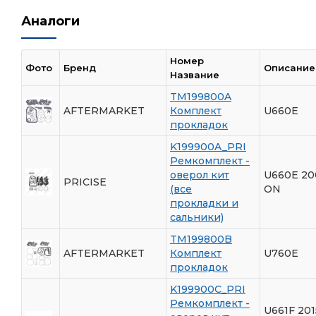
Аналоги
Номер
Фото
Бренд
Описание
Название
TM199800A
AFTERMARKET
Комплект
U660E
прокладок
K199900A_PRI
Ремкомплект -
оверол кит
U660E 20
PRICISE
(все
ON
прокладки и
сальники)
TM199800B
AFTERMARKET
Комплект
U760E
прокладок
K199900C_PRI
Ремкомплект -
U661F 201