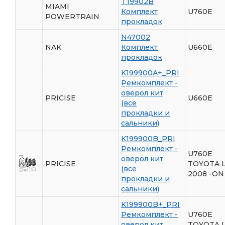
T19902B
MIAMI
Комплект
U760E
POWERTRAIN
прокладок
N47002
NAK
Комплект
U660E
прокладок
K199900A+_PRI
Ремкомплект -
оверол кит
PRICISE
U660E
(все
прокладки и
сальники)
K199900B_PRI
Ремкомплект -
U760E
оверол кит
PRICISE
TOYOTA 
(все
2008 -ON
прокладки и
сальники)
K199900B+_PRI
Ремкомплект -
U760E
оверол кит
TOYOTA 