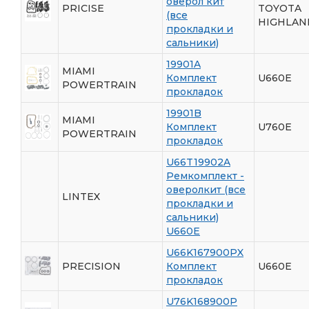
оверол кит
PRICISE
TOYOTA
(все
HIGHLAN
прокладки и
сальники)
19901A
MIAMI
Комплект
U660E
POWERTRAIN
прокладок
19901B
MIAMI
Комплект
U760E
POWERTRAIN
прокладок
U66T19902A
Ремкомплект -
оверолкит (все
LINTEX
прокладки и
сальники)
U660E
U66K167900PX
PRECISION
Комплект
U660E
прокладок
U76K168900P