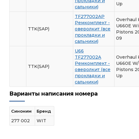
прокладки и
Up
сальники)
TF277002AP
Overhaul 
Ремкомплект -
U660E Wi
TTK(SAP)
оверолкит (все
Pistons 2
прокладки и
09
сальники)
U66
TF277002A
Overhaul 
Ремкомплект -
U660E W/
TTK(SAP)
оверолкит (все
Pistons 2
прокладки и
Up
сальники)
Варианты написания номера
Синоним
Бренд
277 002
WIT