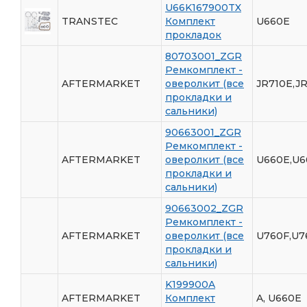
U66K167900TX
TRANSTEC
Комплект
U660E
прокладок
80703001_ZGR
Ремкомплект -
AFTERMARKET
оверолкит (все
JR710E,JR
прокладки и
сальники)
90663001_ZGR
Ремкомплект -
AFTERMARKET
оверолкит (все
U660E,U6
прокладки и
сальники)
90663002_ZGR
Ремкомплект -
AFTERMARKET
оверолкит (все
U760F,U7
прокладки и
сальники)
K199900A
AFTERMARKET
Комплект
A, U660E