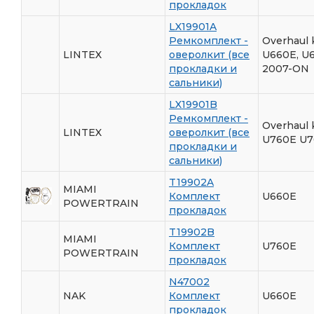
прокладок
LX19901A
Ремкомплект -
Overhaul 
LINTEX
оверолкит (все
U660E, U
прокладки и
2007-ON
сальники)
LX19901B
Ремкомплект -
Overhaul 
LINTEX
оверолкит (все
U760E U7
прокладки и
сальники)
T19902A
MIAMI
Комплект
U660E
POWERTRAIN
прокладок
T19902B
MIAMI
Комплект
U760E
POWERTRAIN
прокладок
N47002
NAK
Комплект
U660E
прокладок