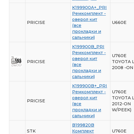
K199900A+_PRI
Ремкомплект -
оверол кит
PRICISE
U660E
(все
прокладки и
сальники)
K199900B_PRI
Ремкомплект -
U760E
оверол кит
PRICISE
TOYOTA 
(все
2008 -ON
прокладки и
сальники)
K199900B+_PRI
Ремкомплект -
U760E
оверол кит
TOYOTA 
PRICISE
(все
2012-ON
прокладки и
W/PEEK)
сальники)
B199820B
STK
Комплект
U760E