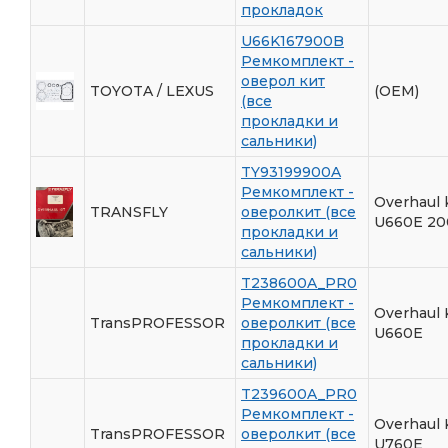
прокладок
U66K167900B
Ремкомплект -
оверол кит
TOYOTA / LEXUS
(OEM)
(все
прокладки и
сальники)
TY93199900A
Ремкомплект -
Overhaul k
TRANSFLY
оверолкит (все
U660E 20
прокладки и
сальники)
T238600A_PR0
Ремкомплект -
Overhaul 
TransPROFESSOR
оверолкит (все
U660E
прокладки и
сальники)
T239600A_PR0
Ремкомплект -
Overhaul 
TransPROFESSOR
оверолкит (все
U760E