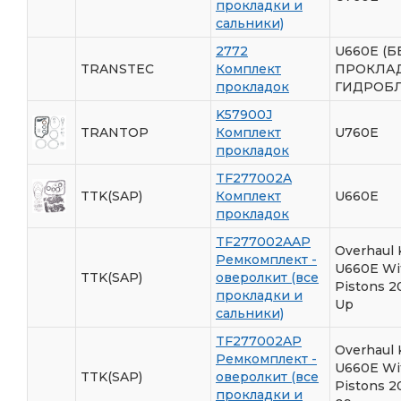
прокладки и
сальники)
2772
U660E (Б
TRANSTEC
Комплект
ПРОКЛА
прокладок
ГИДРОБЛ
K57900J
TRANTOP
Комплект
U760E
прокладок
TF277002A
TTK(SAP)
Комплект
U660E
прокладок
TF277002AAP
Overhaul 
Ремкомплект -
U660E Wi
TTK(SAP)
оверолкит (все
Pistons 2
прокладки и
Up
сальники)
TF277002AP
Overhaul 
Ремкомплект -
U660E Wi
TTK(SAP)
оверолкит (все
Pistons 2
прокладки и