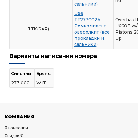
09
сальники)
U66
TF277002A
Overhaul 
Ремкомплект -
U660E W/
TTK(SAP)
оверолкит (все
Pistons 2
прокладки и
Up
сальники)
Варианты написания номера
Синоним
Бренд
277 002
WIT
КОМПАНИЯ
О компании
Скидки %