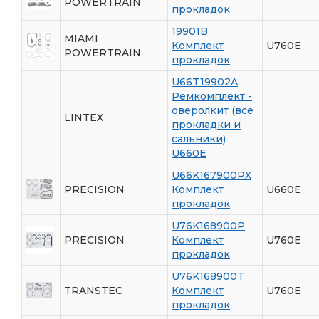
POWERTRAIN
прокладок
19901B
MIAMI
Комплект
U760E
POWERTRAIN
прокладок
U66T19902A
Ремкомплект -
оверолкит (все
LINTEX
прокладки и
сальники)
U660E
U66K167900PX
PRECISION
Комплект
U660E
прокладок
U76K168900P
PRECISION
Комплект
U760E
прокладок
U76K168900T
TRANSTEC
Комплект
U760E
прокладок