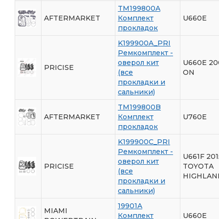
TM199800A
AFTERMARKET
Комплект
U660E
прокладок
K199900A_PRI
Ремкомплект -
оверол кит
U660E 20
PRICISE
(все
ON
прокладки и
сальники)
TM199800B
AFTERMARKET
Комплект
U760E
прокладок
K199900C_PRI
Ремкомплект -
U661F 201
оверол кит
PRICISE
TOYOTA
(все
HIGHLAN
прокладки и
сальники)
19901A
MIAMI
Комплект
U660E