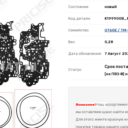
Состояние:
новый
Код детали:
K199900B_
Семейство:
U760E / TM
Вес
0,28
Дата обновления:
7 Август 2
Срок поста
Статус:
[на ПВЗ:
0
] 
Наш а
ссортимент
Внимание!
мы оставляем шанс найти ег
Для этого жмите красную кн
покупке товара нашего нал