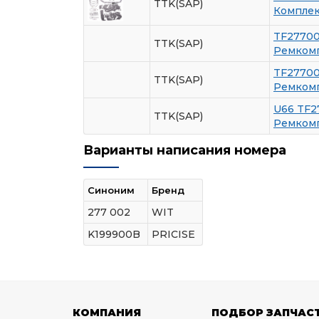
TTK(SAP)
Комплек
TF2770
TTK(SAP)
Ремкомп
TF2770
TTK(SAP)
Ремкомп
U66 TF2
TTK(SAP)
Ремкомп
Варианты написания номера
Синоним
Бренд
277 002
WIT
K199900B
PRICISE
КОМПАНИЯ
ПОДБОР ЗАПЧАС