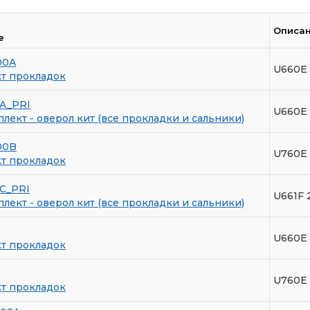
Описа
е
00A
U660E
т прокладок
A_PRI
U660E
лект - оверол кит (все прокладки и сальники)
00B
U760E
т прокладок
C_PRI
U661F
лект - оверол кит (все прокладки и сальники)
U660E
т прокладок
U760E
т прокладок