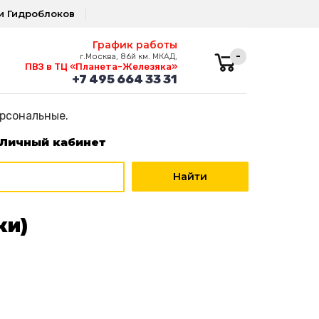
и Гидроблоков
График работы
-
г.Москва, 86й км. МКАД,
ПВЗ в ТЦ «Планета-Железяка»
+7 495 664 33 31
ерсональные.
Личный кабинет
ки)