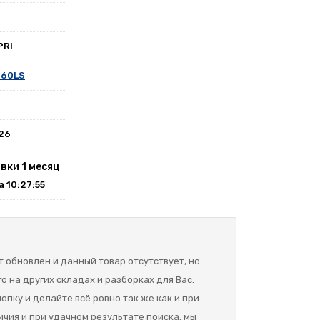
PRI
-60LS
026
вки 1 месяц
на 10:27:55
 обновлен и данный товар отсутствует, но
о на других складах и разборках для Вас.
опку и делайте всё ровно так же как и при
ичия и при удачном результате поиска, мы