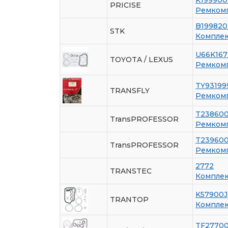
PRICISE
Ремкомп
B19982
STK
Комплек
U66K16
TOYOTA / LEXUS
Ремкомп
TY93199
TRANSFLY
Ремкомп
T23860
TransPROFESSOR
Ремкомп
T23960
TransPROFESSOR
Ремкомп
2772
TRANSTEC
Комплек
K57900J
TRANTOP
Комплек
TF2770