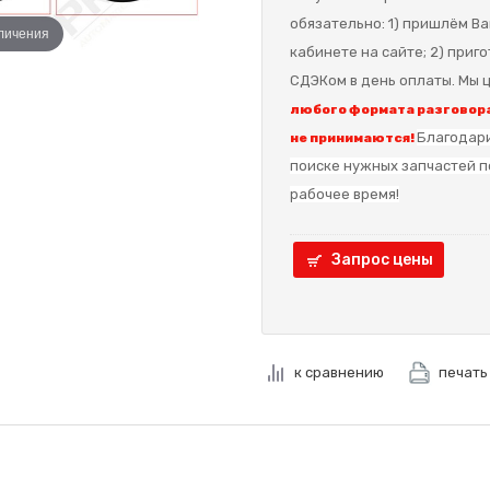
обязательно: 1) пришлём Ва
еличения
кабинете на сайте; 2) приг
СДЭКом в день оплаты. Мы ц
любого формата разговора
Благодари
не принимаются!
поиске нужных запчастей п
рабочее время!
Запрос цены
к сравнению
печать