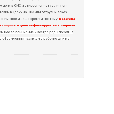
м цену в СМС и откроем оплату в личном
отовим выдачу на ПВЗ или отгрузим заказ
еним своё и Ваше время и поэтому,
в режиме
 вопросы о цене не фиксируются и запросы
м Вас за понимание и в
сегда рады помочь в
о оформленным заявкам в рабочие дни и в