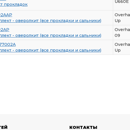
U660E
т прокладок
02AAP
Overha
лект - оверолкит (все прокладки и сальники)
Up
02AP
Overha
лект - оверолкит (все прокладки и сальники)
09
77002A
Overha
лект - оверолкит (все прокладки и сальники)
Up
ТЕЙ
КОНТАКТЫ