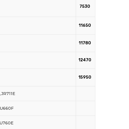
7530
11650
11780
12470
15950
,JR711E
,U660F
,U760E