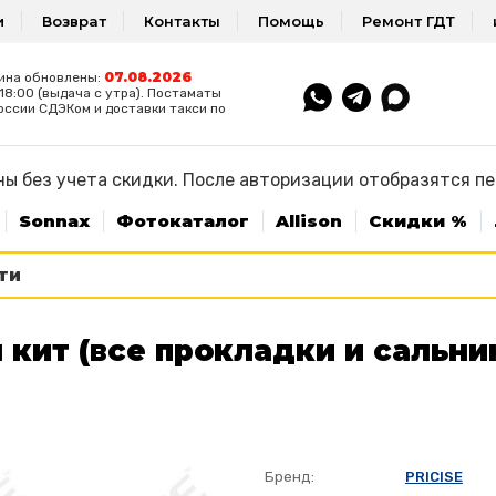
и
Возврат
Контакты
Помощь
Ремонт ГДТ
07.08.2026
ина обновлены:
8:00 (выдача с утра). Постаматы
оссии СДЭКом и доставки такси по
ы без учета скидки. После авторизации отобразятся п
Sonnax
Фотокаталог
Allison
Скидки %
 кит (все прокладки и сальни
Бренд:
PRICISE