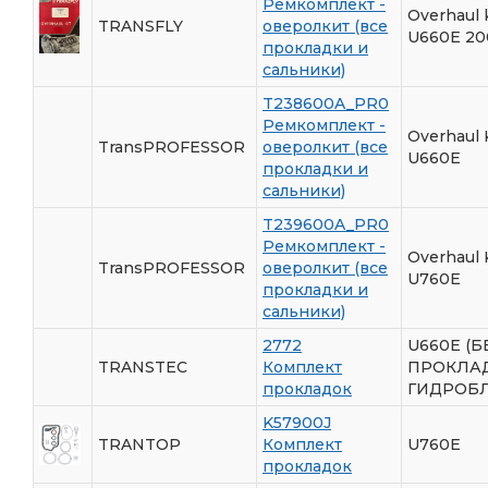
Ремкомплект -
Overhaul k
TRANSFLY
оверолкит (все
U660E 20
прокладки и
сальники)
T238600A_PR0
Ремкомплект -
Overhaul 
TransPROFESSOR
оверолкит (все
U660E
прокладки и
сальники)
T239600A_PR0
Ремкомплект -
Overhaul 
TransPROFESSOR
оверолкит (все
U760E
прокладки и
сальники)
2772
U660E (Б
TRANSTEC
Комплект
ПРОКЛА
прокладок
ГИДРОБЛ
K57900J
TRANTOP
Комплект
U760E
прокладок