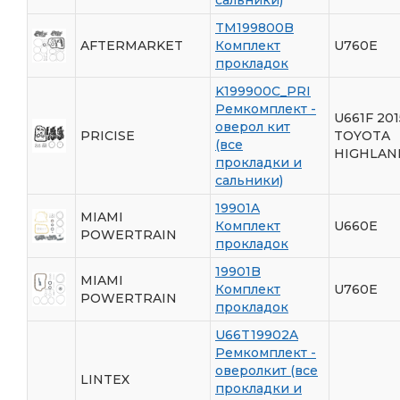
TM199800B
AFTERMARKET
Комплект
U760E
прокладок
K199900C_PRI
Ремкомплект -
U661F 201
оверол кит
PRICISE
TOYOTA
(все
HIGHLAN
прокладки и
сальники)
19901A
MIAMI
Комплект
U660E
POWERTRAIN
прокладок
19901B
MIAMI
Комплект
U760E
POWERTRAIN
прокладок
U66T19902A
Ремкомплект -
оверолкит (все
LINTEX
прокладки и