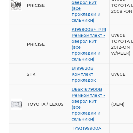
оверол кит
PRICISE
TOYOTA 
(все
2008 -ON
прокладки и
сальники)
K199900B+_PRI
Ремкомплект -
U760E
оверол кит
TOYOTA 
PRICISE
(все
2012-ON
прокладки и
W/PEEK)
сальники)
B199820B
STK
Комплект
U760E
прокладок
U66K167900B
Ремкомплект -
оверол кит
TOYOTA / LEXUS
(OEM)
(все
прокладки и
сальники)
TY93199900A