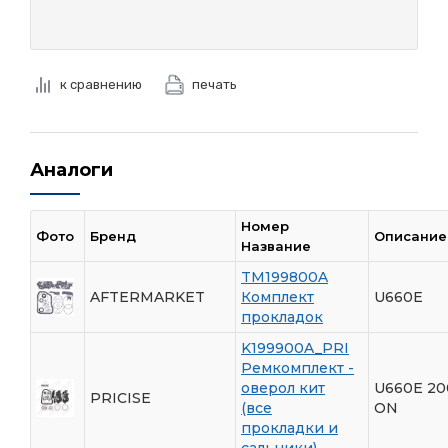
к сравнению
печать
Аналоги
Номер
Фото
Бренд
Описание
Название
TM199800A
AFTERMARKET
Комплект
U660E
прокладок
K199900A_PRI
Ремкомплект -
оверол кит
U660E 20
PRICISE
(все
ON
прокладки и
сальники)