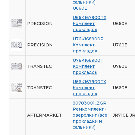
сальники)
U660E
U66K167900PX
PRECISION
Комплект
U660E
прокладок
U76K168900P
PRECISION
Комплект
U760E
прокладок
U76K168900T
TRANSTEC
Комплект
U760E
прокладок
U66K167900TX
TRANSTEC
Комплект
U660E
прокладок
80703001_ZGR
Ремкомплект -
AFTERMARKET
оверолкит (все
JR710E,JR
прокладки и
сальники)