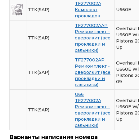
TF277002A
TTK(SAP)
Комплект
U660E
прокладок
TF277002AAP
Overhaul 
Ремкомплект -
U660E Wi
TTK(SAP)
оверолкит (все
Pistons 2
прокладки и
Up
сальники)
TF277002AP
Overhaul 
Ремкомплект -
U660E Wi
TTK(SAP)
оверолкит (все
Pistons 2
прокладки и
09
сальники)
U66
TF277002A
Overhaul 
Ремкомплект -
U660E W/
TTK(SAP)
оверолкит (все
Pistons 2
прокладки и
Up
сальники)
Варианты написания номера