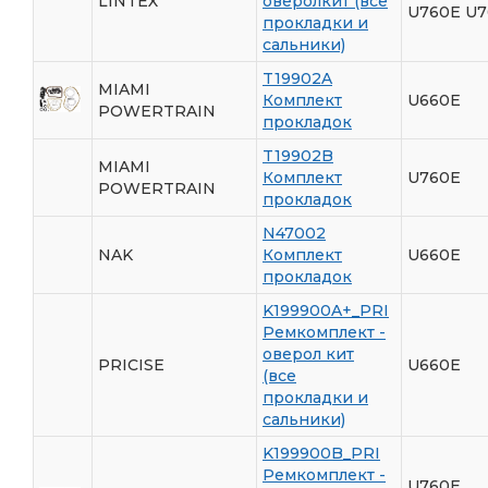
LINTEX
оверолкит (все
U760E U7
прокладки и
сальники)
T19902A
MIAMI
Комплект
U660E
POWERTRAIN
прокладок
T19902B
MIAMI
Комплект
U760E
POWERTRAIN
прокладок
N47002
NAK
Комплект
U660E
прокладок
K199900A+_PRI
Ремкомплект -
оверол кит
PRICISE
U660E
(все
прокладки и
сальники)
K199900B_PRI
Ремкомплект -
U760E