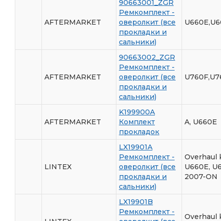
90663001_ZGR
Ремкомплект -
AFTERMARKET
оверолкит (все
U660E,U6
прокладки и
сальники)
90663002_ZGR
Ремкомплект -
AFTERMARKET
оверолкит (все
U760F,U7
прокладки и
сальники)
K199900A
AFTERMARKET
Комплект
A, U660E
прокладок
LX19901A
Ремкомплект -
Overhaul 
LINTEX
оверолкит (все
U660E, U
прокладки и
2007-ON
сальники)
LX19901B
Ремкомплект -
Overhaul 